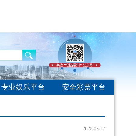
专业娱乐平台
安全彩票平台
2026-03-27