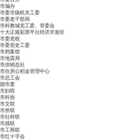
市编办
市委市级机关工委
市委老干部局
市科教城党工委、管委会
十大正规彩票平台经济开发区
市委党校
市委党史工委
市档案馆
市地震局
市供销总社
市住房公积金管理中心
市总工会
团市委
市妇联
市科协
市文联
市侨联
市社科联
市残联
市工商联
市红十字会