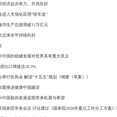
国民经济起步有力、开局良好
业进入市场化应用"快车道"
国海洋生产总值突破11万亿元
全总体水平持续向好
告
示中国的稳健发展对世界具有重大意义
进出口增速达18.3%
办举行吹风会 解读"十五五"规划《纲要（草案）》
加紧推进健康中国建设
示中国新的发展蓝图带来机遇与希望
开国务院常务会议 讨论通过《国务院2026年重点工作分工方案》