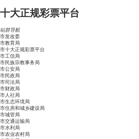
十大正规彩票平台
站群导航
市发改委
市教育局
市十大正规彩票平台
市工信局
市民族宗教事务局
市公安局
市民政局
市司法局
市财政局
市人社局
市生态环境局
市住房和城乡建设局
市城管局
市交通运输局
市水利局
市农业农村局