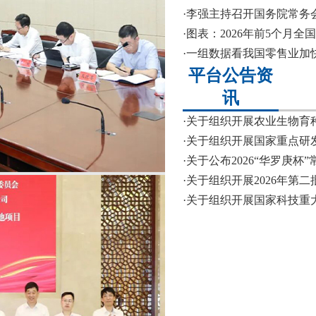
·
李强主持召开国务院常务
·
图表：2026年前5个月全
·
一组数据看我国零售业加
平台公告资
讯
·
关于组织开展农业生物育
·
关于组织开展国家重点研发
·
关于公布2026“华罗庚
·
关于组织开展2026年第
·
关于组织开展国家科技重大