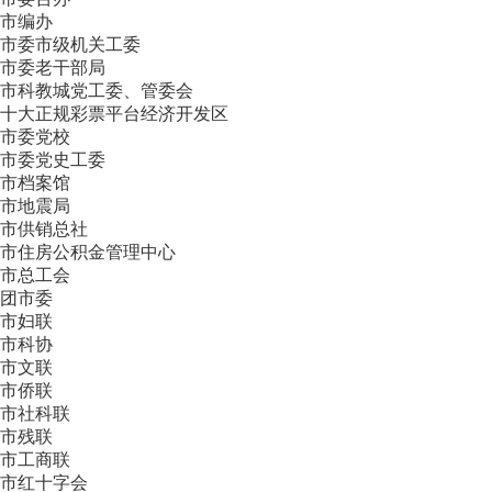
市编办
市委市级机关工委
市委老干部局
市科教城党工委、管委会
十大正规彩票平台经济开发区
市委党校
市委党史工委
市档案馆
市地震局
市供销总社
市住房公积金管理中心
市总工会
团市委
市妇联
市科协
市文联
市侨联
市社科联
市残联
市工商联
市红十字会