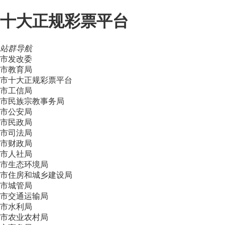
十大正规彩票平台
站群导航
市发改委
市教育局
市十大正规彩票平台
市工信局
市民族宗教事务局
市公安局
市民政局
市司法局
市财政局
市人社局
市生态环境局
市住房和城乡建设局
市城管局
市交通运输局
市水利局
市农业农村局