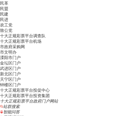
民革
民盟
民建
民进
农工党
致公党
十大正规彩票平台调查队
十大正规彩票平台机场
市政府采购网
市文明办
溧阳市门户
金坛区门户
武进区门户
新北区门户
天宁区门户
钟楼区门户
十大正规彩票平台投促中心
十大正规彩票平台投资集团
十大正规彩票平台政府门户网站
站群搜索
智能问答