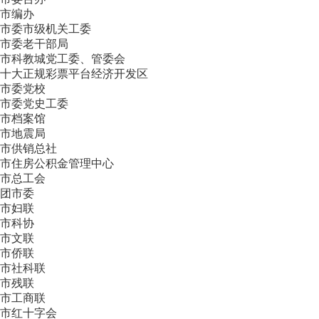
市编办
市委市级机关工委
市委老干部局
市科教城党工委、管委会
十大正规彩票平台经济开发区
市委党校
市委党史工委
市档案馆
市地震局
市供销总社
市住房公积金管理中心
市总工会
团市委
市妇联
市科协
市文联
市侨联
市社科联
市残联
市工商联
市红十字会