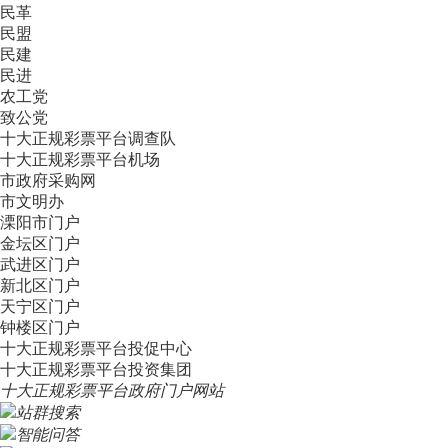
民革
民盟
民建
民进
农工党
致公党
十大正规彩票平台调查队
十大正规彩票平台机场
市政府采购网
市文明办
溧阳市门户
金坛区门户
武进区门户
新北区门户
天宁区门户
钟楼区门户
十大正规彩票平台投促中心
十大正规彩票平台投资集团
十大正规彩票平台政府门户网站
站群搜索
智能问答