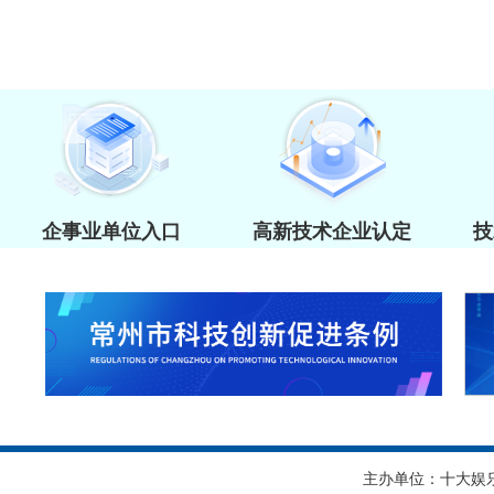
企事业单位入口
高新技术企业认定
技
主办单位：十大娱