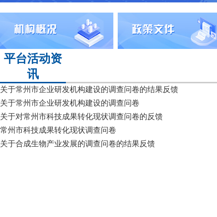
平台活动资
讯
关于常州市企业研发机构建设的调查问卷的结果反馈
关于常州市企业研发机构建设的调查问卷
关于对常州市科技成果转化现状调查问卷的反馈
常州市科技成果转化现状调查问卷
关于合成生物产业发展的调查问卷的结果反馈