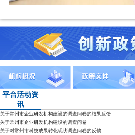
平台活动资
讯
关于常州市企业研发机构建设的调查问卷的结果反馈
关于常州市企业研发机构建设的调查问卷
关于对常州市科技成果转化现状调查问卷的反馈