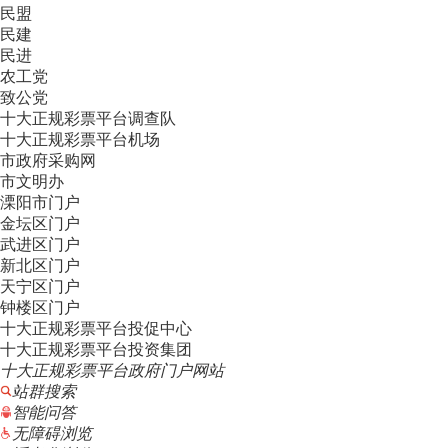
民盟
民建
民进
农工党
致公党
十大正规彩票平台调查队
十大正规彩票平台机场
市政府采购网
市文明办
溧阳市门户
金坛区门户
武进区门户
新北区门户
天宁区门户
钟楼区门户
十大正规彩票平台投促中心
十大正规彩票平台投资集团
十大正规彩票平台政府门户网站
站群搜索
智能问答
无障碍浏览