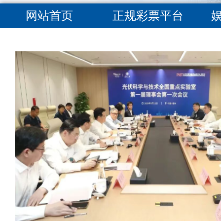
网站首页
正规彩票平台