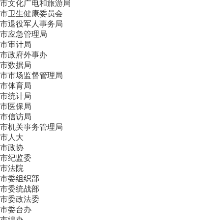
市文化广电和旅游局
市卫生健康委员会
市退役军人事务局
市应急管理局
市审计局
市政府外事办
市数据局
市市场监督管理局
市体育局
市统计局
市医保局
市信访局
市机关事务管理局
市人大
市政协
市纪监委
市法院
市委组织部
市委统战部
市委政法委
市委台办
市编办