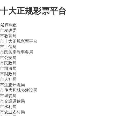
十大正规彩票平台
站群导航
市发改委
市教育局
市十大正规彩票平台
市工信局
市民族宗教事务局
市公安局
市民政局
市司法局
市财政局
市人社局
市生态环境局
市住房和城乡建设局
市城管局
市交通运输局
市水利局
市农业农村局