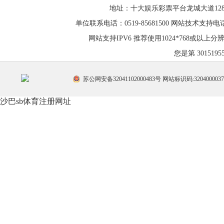
地址：十大娱乐彩票平台龙城大道128
单位联系电话：0519-85681500 网站技术支持电话：05
网站支持IPV6 推荐使用1024*768或以上
您是第
301519
苏公网安备32041102000483号
网站标识码:320400003
沙巴sb体育注册网址