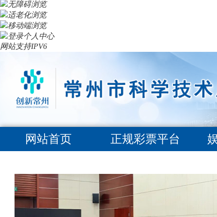
无障碍浏览
适老化浏览
移动端浏览
登录个人中心
网站支持IPV6
网站首页
正规彩票平台