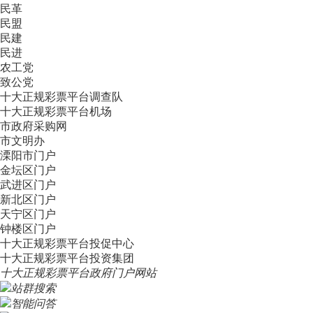
民革
民盟
民建
民进
农工党
致公党
十大正规彩票平台调查队
十大正规彩票平台机场
市政府采购网
市文明办
溧阳市门户
金坛区门户
武进区门户
新北区门户
天宁区门户
钟楼区门户
十大正规彩票平台投促中心
十大正规彩票平台投资集团
十大正规彩票平台政府门户网站
站群搜索
智能问答