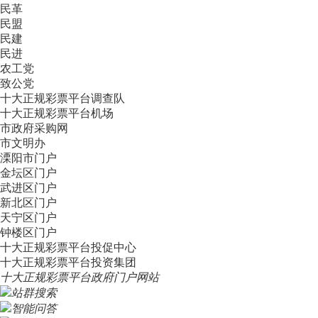
民革
民盟
民建
民进
农工党
致公党
十大正规彩票平台调查队
十大正规彩票平台机场
市政府采购网
市文明办
溧阳市门户
金坛区门户
武进区门户
新北区门户
天宁区门户
钟楼区门户
十大正规彩票平台投促中心
十大正规彩票平台投资集团
十大正规彩票平台政府门户网站
站群搜索
智能问答