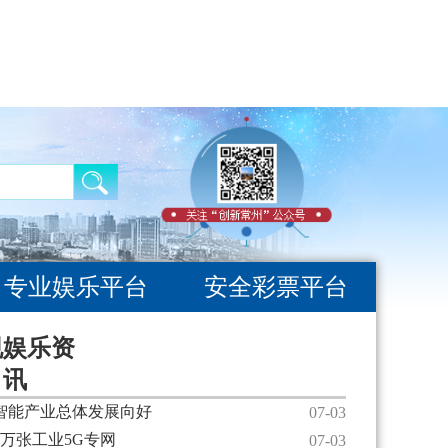
专业娱乐平台
安全彩票平台
规娱乐资
讯
智能产业总体发展向好
07-03
5万张工业5G专网
07-03