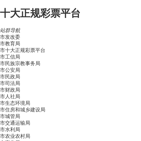
十大正规彩票平台
站群导航
市发改委
市教育局
市十大正规彩票平台
市工信局
市民族宗教事务局
市公安局
市民政局
市司法局
市财政局
市人社局
市生态环境局
市住房和城乡建设局
市城管局
市交通运输局
市水利局
市农业农村局