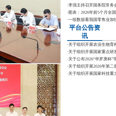
·
李强主持召开国务院常务
·
图表：2026年前5个月全
·
一组数据看我国零售业加
平台公告资
讯
·
关于组织开展农业生物育
·
关于组织开展国家重点研发
·
关于公布2026“华罗庚
·
关于组织开展2026年第
·
关于组织开展国家科技重大