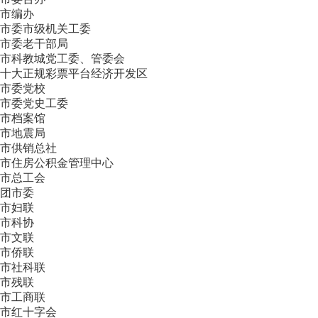
市编办
市委市级机关工委
市委老干部局
市科教城党工委、管委会
十大正规彩票平台经济开发区
市委党校
市委党史工委
市档案馆
市地震局
市供销总社
市住房公积金管理中心
市总工会
团市委
市妇联
市科协
市文联
市侨联
市社科联
市残联
市工商联
市红十字会