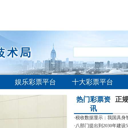
娱乐彩票平台
十大彩票平台
热门彩票资
正
讯
·
税收数据显示：我国具身
·
八部门提出到2030年建设