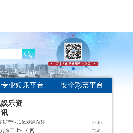
专业娱乐平台
安全彩票平台
规娱乐资
讯
智能产业总体发展向好
07-03
5万张工业5G专网
07-03