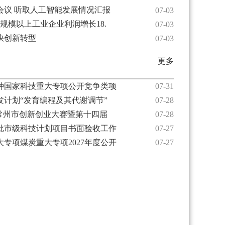
会议 听取人工智能发展情况汇报
07-03
国规模以上工业企业利润增长18.
07-03
快创新转型
07-03
更多
种国家科技重大专项公开竞争类项
07-31
计划“发育编程及其代谢调节”
07-28
杯”常州市创新创业大赛暨第十四届
07-28
二批市级科技计划项目书面验收工作
07-27
专项煤炭重大专项2027年度公开
07-27