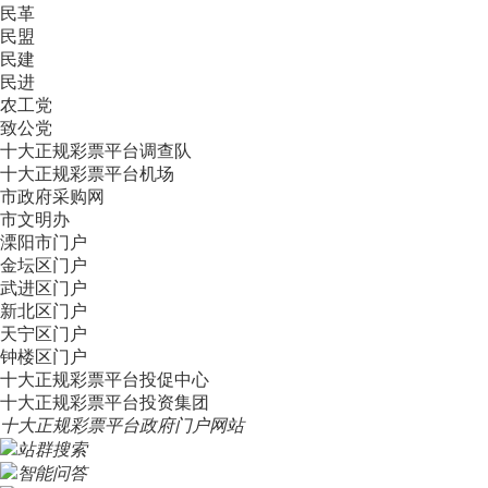
民革
民盟
民建
民进
农工党
致公党
十大正规彩票平台调查队
十大正规彩票平台机场
市政府采购网
市文明办
溧阳市门户
金坛区门户
武进区门户
新北区门户
天宁区门户
钟楼区门户
十大正规彩票平台投促中心
十大正规彩票平台投资集团
十大正规彩票平台政府门户网站
站群搜索
智能问答