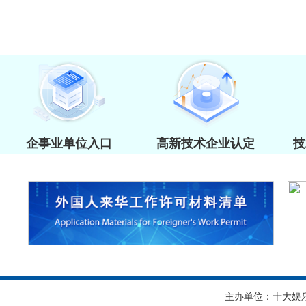
企事业单位入口
高新技术企业认定
技
主办单位：十大娱