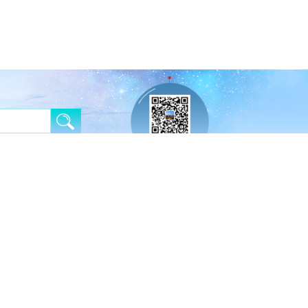
专业娱乐平台
安全彩票平台
规娱乐资
讯
智能产业总体发展向好
07-03
5万张工业5G专网
07-03