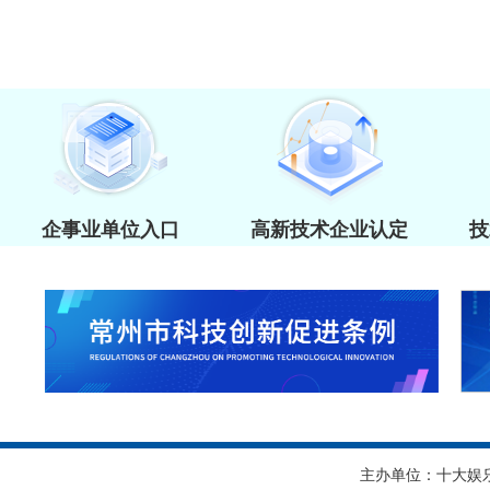
企事业单位入口
高新技术企业认定
技
主办单位：十大娱