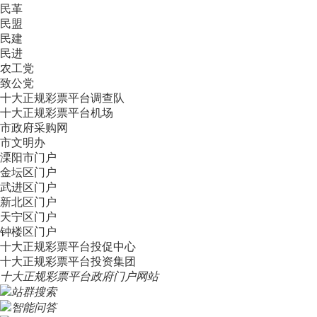
民革
民盟
民建
民进
农工党
致公党
十大正规彩票平台调查队
十大正规彩票平台机场
市政府采购网
市文明办
溧阳市门户
金坛区门户
武进区门户
新北区门户
天宁区门户
钟楼区门户
十大正规彩票平台投促中心
十大正规彩票平台投资集团
十大正规彩票平台政府门户网站
站群搜索
智能问答