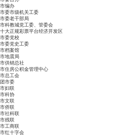
市编办
市委市级机关工委
市委老干部局
市科教城党工委、管委会
十大正规彩票平台经济开发区
市委党校
市委党史工委
市档案馆
市地震局
市供销总社
市住房公积金管理中心
市总工会
团市委
市妇联
市科协
市文联
市侨联
市社科联
市残联
市工商联
市红十字会