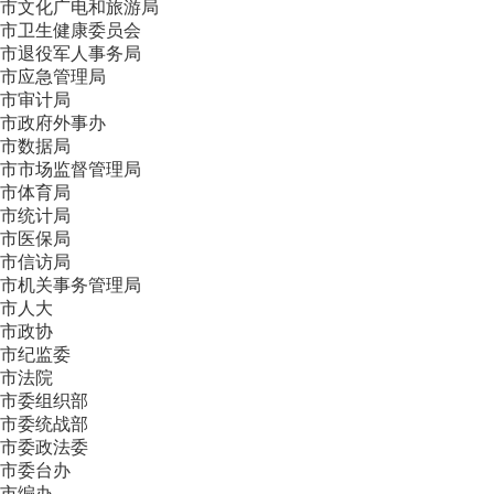
市文化广电和旅游局
市卫生健康委员会
市退役军人事务局
市应急管理局
市审计局
市政府外事办
市数据局
市市场监督管理局
市体育局
市统计局
市医保局
市信访局
市机关事务管理局
市人大
市政协
市纪监委
市法院
市委组织部
市委统战部
市委政法委
市委台办
市编办