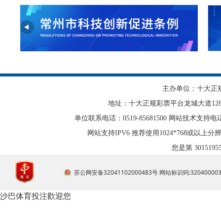
主办单位：十大正
地址：十大正规彩票平台龙城大道128
单位联系电话：0519-85681500 网站技术支持电话：05
网站支持IPV6 推荐使用1024*768或以上
您是第
301519
苏公网安备32041102000483号
网站标识码:32040000
沙巴体育投注歡迎您