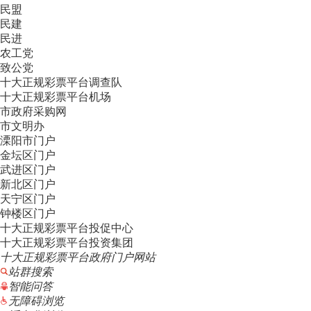
民盟
民建
民进
农工党
致公党
十大正规彩票平台调查队
十大正规彩票平台机场
市政府采购网
市文明办
溧阳市门户
金坛区门户
武进区门户
新北区门户
天宁区门户
钟楼区门户
十大正规彩票平台投促中心
十大正规彩票平台投资集团
十大正规彩票平台政府门户网站
站群搜索
智能问答
无障碍浏览