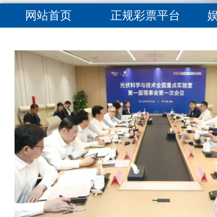
网站首页
正规彩票平台