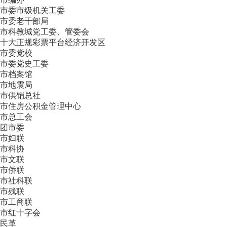
市委市级机关工委
市委老干部局
市科教城党工委、管委会
十大正规彩票平台经济开发区
市委党校
市委党史工委
市档案馆
市地震局
市供销总社
市住房公积金管理中心
市总工会
团市委
市妇联
市科协
市文联
市侨联
市社科联
市残联
市工商联
市红十字会
民革