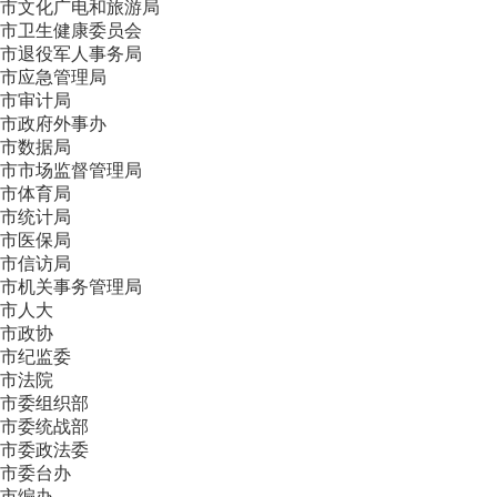
市文化广电和旅游局
市卫生健康委员会
市退役军人事务局
市应急管理局
市审计局
市政府外事办
市数据局
市市场监督管理局
市体育局
市统计局
市医保局
市信访局
市机关事务管理局
市人大
市政协
市纪监委
市法院
市委组织部
市委统战部
市委政法委
市委台办
市编办