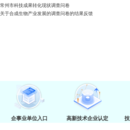
常州市科技成果转化现状调查问卷
关于合成生物产业发展的调查问卷的结果反馈
企事业单位入口
高新技术企业认定
技