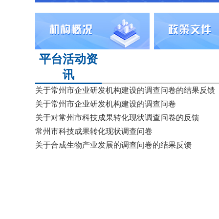
平台活动资
讯
关于常州市企业研发机构建设的调查问卷的结果反馈
关于常州市企业研发机构建设的调查问卷
关于对常州市科技成果转化现状调查问卷的反馈
常州市科技成果转化现状调查问卷
关于合成生物产业发展的调查问卷的结果反馈