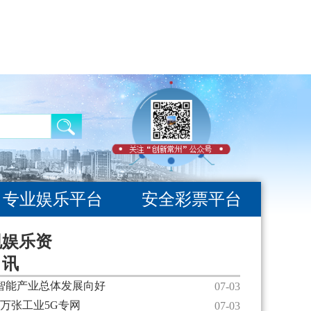
专业娱乐平台
安全彩票平台
规娱乐资
讯
智能产业总体发展向好
07-03
5万张工业5G专网
07-03