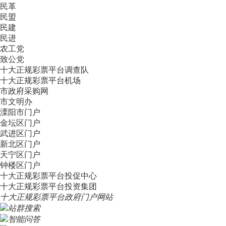
民革
民盟
民建
民进
农工党
致公党
十大正规彩票平台调查队
十大正规彩票平台机场
市政府采购网
市文明办
溧阳市门户
金坛区门户
武进区门户
新北区门户
天宁区门户
钟楼区门户
十大正规彩票平台投促中心
十大正规彩票平台投资集团
十大正规彩票平台政府门户网站
站群搜索
智能问答