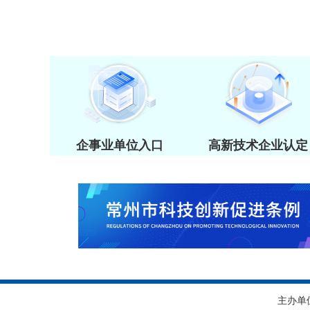
企事业单位入口
高新技术企业认定
主办单