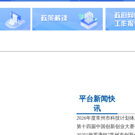
平台新闻快
讯
2026年度常州市科技计划
第十四届中国创新创业大赛
2025“华罗庚杯”常州市