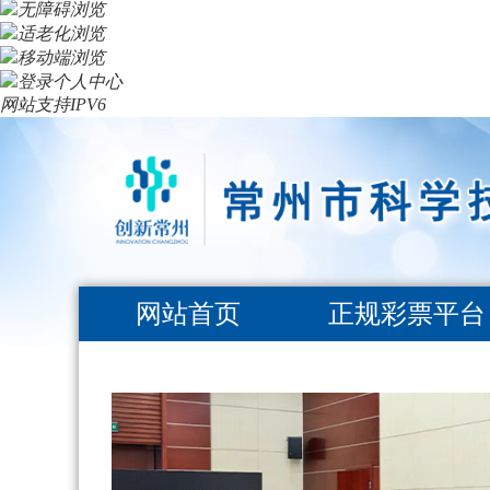
无障碍浏览
适老化浏览
移动端浏览
登录个人中心
网站支持IPV6
网站首页
正规彩票平台