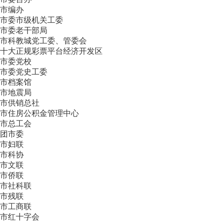
市编办
市委市级机关工委
市委老干部局
市科教城党工委、管委会
十大正规彩票平台经济开发区
市委党校
市委党史工委
市档案馆
市地震局
市供销总社
市住房公积金管理中心
市总工会
团市委
市妇联
市科协
市文联
市侨联
市社科联
市残联
市工商联
市红十字会