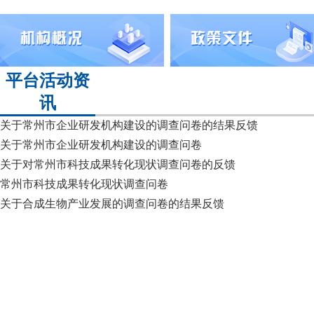
平台活动资
讯
关于常州市企业研发机构建设的调查问卷的结果反馈
关于常州市企业研发机构建设的调查问卷
关于对常州市科技成果转化现状调查问卷的反馈
常州市科技成果转化现状调查问卷
关于合成生物产业发展的调查问卷的结果反馈