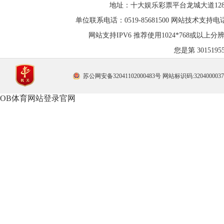
地址：十大娱乐彩票平台龙城大道128
单位联系电话：0519-85681500 网站技术支持电话：05
网站支持IPV6 推荐使用1024*768或以上
您是第
301519
苏公网安备32041102000483号
网站标识码:320400003
OB体育网站登录官网