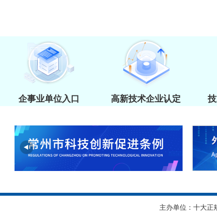
企事业单位入口
高新技术企业认定
技
主办单位：十大正