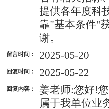
提供各年度科技
靠"基本条件
谢。
2025-05-20
留言时间：
2025-05-22
回复时间：
姜老师:您好!
回复内容：
属于我单位业