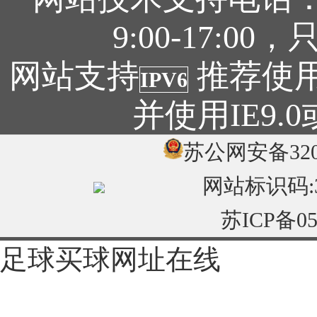
9:00-17:
网站支持
推荐使用
IPV6
并使用IE9
苏公网安备3204
网站标识码:32
苏ICP备05
足球买球网址在线