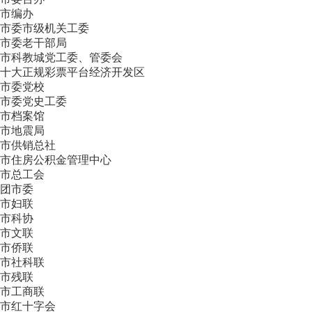
市编办
市委市级机关工委
市委老干部局
市科教城党工委、管委会
十大正规彩票平台经济开发区
市委党校
市委党史工委
市档案馆
市地震局
市供销总社
市住房公积金管理中心
市总工会
团市委
市妇联
市科协
市文联
市侨联
市社科联
市残联
市工商联
市红十字会