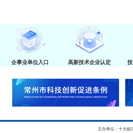
企事业单位入口
高新技术企业认定
技
主办单位：十大娱