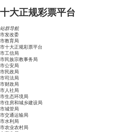
十大正规彩票平台
站群导航
市发改委
市教育局
市十大正规彩票平台
市工信局
市民族宗教事务局
市公安局
市民政局
市司法局
市财政局
市人社局
市生态环境局
市住房和城乡建设局
市城管局
市交通运输局
市水利局
市农业农村局