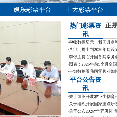
娱乐彩票平台
十大彩票平台
热门彩票资
正
讯
·
税收数据显示：我国具身
·
八部门提出到2030年建设
·
李强主持召开国务院常务
·
图表：2026年前5个月全
·
一组数据看我国零售业加
平台公告资
讯
·
关于组织开展农业生物育
·
关于组织开展国家重点研发
·
关于公布2026“华罗庚