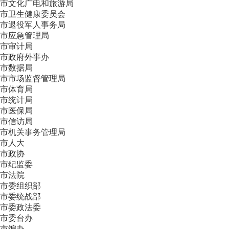
市文化广电和旅游局
市卫生健康委员会
市退役军人事务局
市应急管理局
市审计局
市政府外事办
市数据局
市市场监督管理局
市体育局
市统计局
市医保局
市信访局
市机关事务管理局
市人大
市政协
市纪监委
市法院
市委组织部
市委统战部
市委政法委
市委台办
市编办