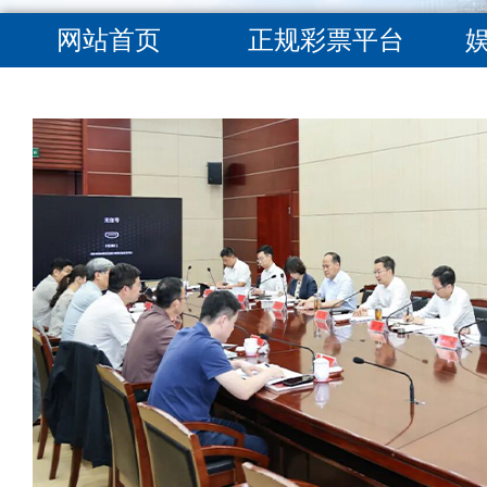
网站首页
正规彩票平台