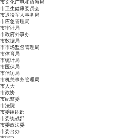
市文化广电和旅游局
市卫生健康委员会
市退役军人事务局
市应急管理局
市审计局
市政府外事办
市数据局
市市场监督管理局
市体育局
市统计局
市医保局
市信访局
市机关事务管理局
市人大
市政协
市纪监委
市法院
市委组织部
市委统战部
市委政法委
市委台办
市编办