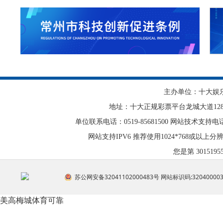
主办单位：十大娱
地址：十大正规彩票平台龙城大道128
单位联系电话：0519-85681500 网站技术支持电话：05
网站支持IPV6 推荐使用1024*768或以上
您是第
301519
苏公网安备32041102000483号
网站标识码:32040000
美高梅城体育可靠