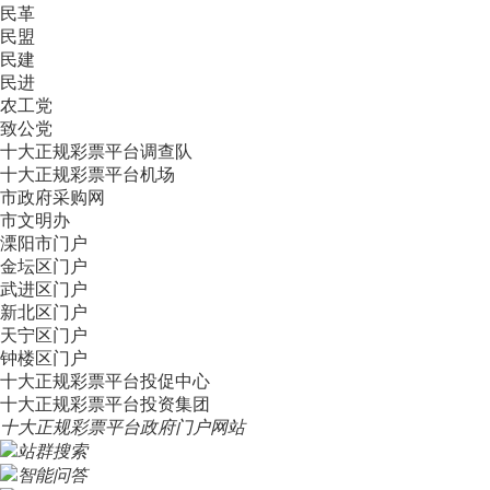
民革
民盟
民建
民进
农工党
致公党
十大正规彩票平台调查队
十大正规彩票平台机场
市政府采购网
市文明办
溧阳市门户
金坛区门户
武进区门户
新北区门户
天宁区门户
钟楼区门户
十大正规彩票平台投促中心
十大正规彩票平台投资集团
十大正规彩票平台政府门户网站
站群搜索
智能问答