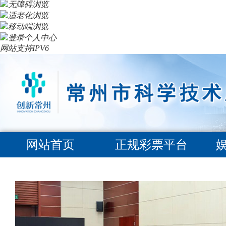
无障碍浏览
适老化浏览
移动端浏览
登录个人中心
网站支持IPV6
网站首页
正规彩票平台