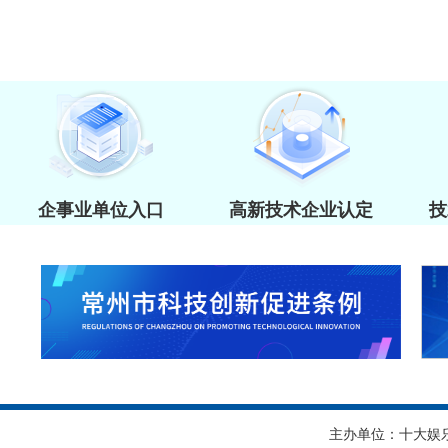
企事业单位入口
高新技术企业认定
技
主办单位：十大娱