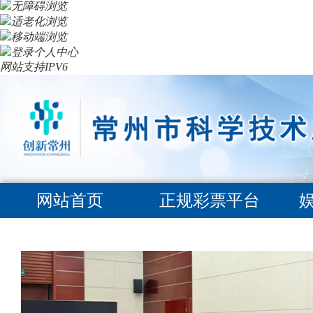
无障碍浏览
适老化浏览
移动端浏览
登录个人中心
网站支持IPV6
网站首页
正规彩票平台