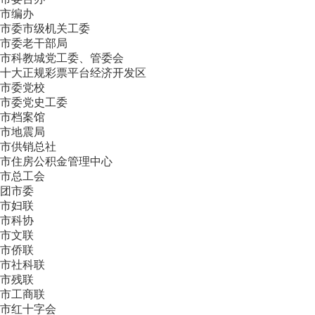
市编办
市委市级机关工委
市委老干部局
市科教城党工委、管委会
十大正规彩票平台经济开发区
市委党校
市委党史工委
市档案馆
市地震局
市供销总社
市住房公积金管理中心
市总工会
团市委
市妇联
市科协
市文联
市侨联
市社科联
市残联
市工商联
市红十字会