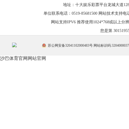
地址：十大娱乐彩票平台龙城大道128
单位联系电话：0519-85681500 网站技术支持电话：05
网站支持IPV6 推荐使用1024*768或以上
您是第
301519
苏公网安备32041102000483号
网站标识码:320400003
沙巴体育官网网站官网