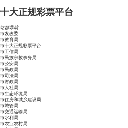
十大正规彩票平台
站群导航
市发改委
市教育局
市十大正规彩票平台
市工信局
市民族宗教事务局
市公安局
市民政局
市司法局
市财政局
市人社局
市生态环境局
市住房和城乡建设局
市城管局
市交通运输局
市水利局
市农业农村局