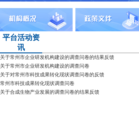
平台活动资
讯
关于常州市企业研发机构建设的调查问卷的结果反馈
关于常州市企业研发机构建设的调查问卷
关于对常州市科技成果转化现状调查问卷的反馈
常州市科技成果转化现状调查问卷
关于合成生物产业发展的调查问卷的结果反馈