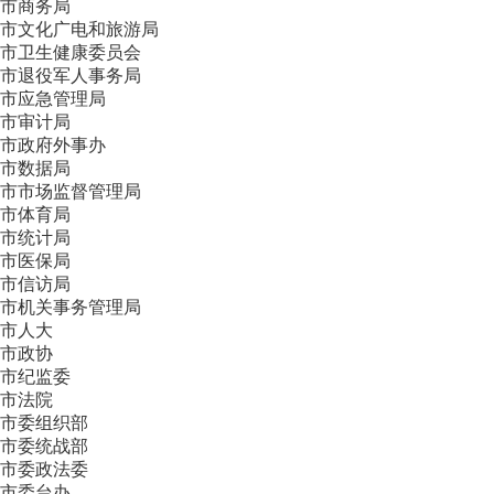
市商务局
市文化广电和旅游局
市卫生健康委员会
市退役军人事务局
市应急管理局
市审计局
市政府外事办
市数据局
市市场监督管理局
市体育局
市统计局
市医保局
市信访局
市机关事务管理局
市人大
市政协
市纪监委
市法院
市委组织部
市委统战部
市委政法委
市委台办