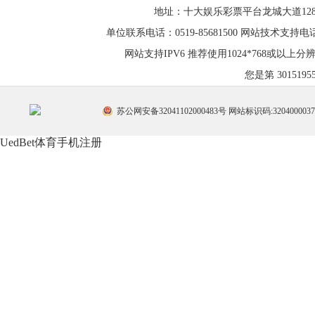
地址：十大娱乐彩票平台龙城大道128
单位联系电话：0519-85681500 网站技术支持电话：05
网站支持IPV6 推荐使用1024*768或以上
您是第
301519
苏公网安备32041102000483号
网站标识码:320400003
UedBet体育手机注册