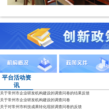
平台活动资
讯
关于常州市企业研发机构建设的调查问卷的结果反馈
关于常州市企业研发机构建设的调查问卷
关于对常州市科技成果转化现状调查问卷的反馈