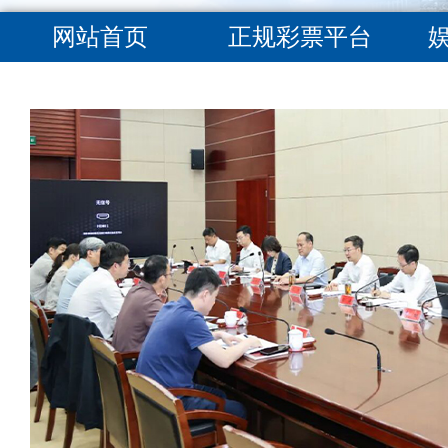
网站首页
正规彩票平台