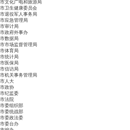
市文化广电和旅游局
市卫生健康委员会
市退役军人事务局
市应急管理局
市审计局
市政府外事办
市数据局
市市场监督管理局
市体育局
市统计局
市医保局
市信访局
市机关事务管理局
市人大
市政协
市纪监委
市法院
市委组织部
市委统战部
市委政法委
市委台办
市编办