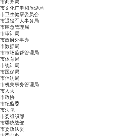
市商务局
市文化广电和旅游局
市卫生健康委员会
市退役军人事务局
市应急管理局
市审计局
市政府外事办
市数据局
市市场监督管理局
市体育局
市统计局
市医保局
市信访局
市机关事务管理局
市人大
市政协
市纪监委
市法院
市委组织部
市委统战部
市委政法委
市委台办