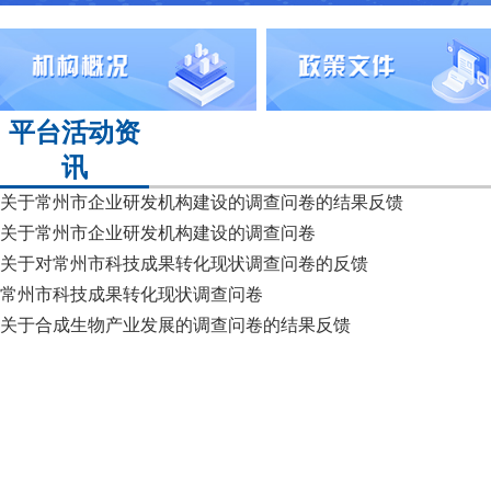
平台活动资
讯
关于常州市企业研发机构建设的调查问卷的结果反馈
关于常州市企业研发机构建设的调查问卷
关于对常州市科技成果转化现状调查问卷的反馈
常州市科技成果转化现状调查问卷
关于合成生物产业发展的调查问卷的结果反馈