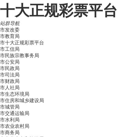
十大正规彩票平台
站群导航
市发改委
市教育局
市十大正规彩票平台
市工信局
市民族宗教事务局
市公安局
市民政局
市司法局
市财政局
市人社局
市生态环境局
市住房和城乡建设局
市城管局
市交通运输局
市水利局
市农业农村局
市商务局