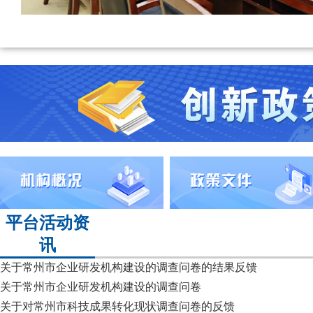
平台活动资
讯
关于常州市企业研发机构建设的调查问卷的结果反馈
关于常州市企业研发机构建设的调查问卷
关于对常州市科技成果转化现状调查问卷的反馈