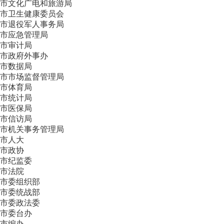
市文化广电和旅游局
市卫生健康委员会
市退役军人事务局
市应急管理局
市审计局
市政府外事办
市数据局
市市场监督管理局
市体育局
市统计局
市医保局
市信访局
市机关事务管理局
市人大
市政协
市纪监委
市法院
市委组织部
市委统战部
市委政法委
市委台办
市编办