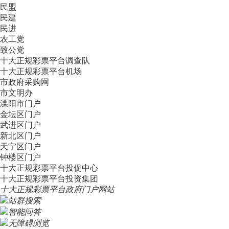
民盟
民建
民进
农工党
致公党
十大正规彩票平台调查队
十大正规彩票平台机场
市政府采购网
市文明办
溧阳市门户
金坛区门户
武进区门户
新北区门户
天宁区门户
钟楼区门户
十大正规彩票平台投促中心
十大正规彩票平台投资集团
十大正规彩票平台政府门户网站
站群搜索
智能问答
无障碍浏览