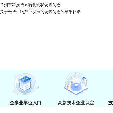
常州市科技成果转化现状调查问卷
关于合成生物产业发展的调查问卷的结果反馈
企事业单位入口
高新技术企业认定
技