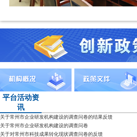
平台活动资
讯
关于常州市企业研发机构建设的调查问卷的结果反馈
关于常州市企业研发机构建设的调查问卷
关于对常州市科技成果转化现状调查问卷的反馈